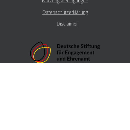
Nutzungsbedingungen
Datenschutzerklärung
Disclaimer
Die Entwicklung des Generators wäre ohne die
großzügige Unterstützung der
Deutschen Stiftung für Engagement und Ehrenamt
(DSEE)
nicht möglich gewesen!
© 2026 Landessportbund NRW